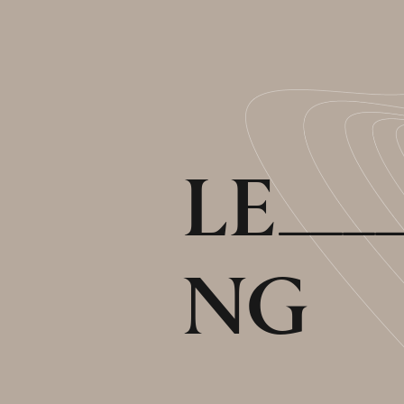
___
LE
NG